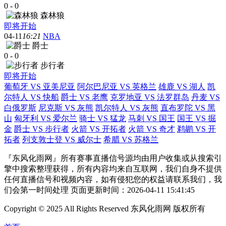
0
-
0
森林狼
即将开始
04-11
16:21
NBA
爵士
0
-
0
步行者
即将开始
葡萄牙 VS 亚美尼亚
阿尔巴尼亚 VS 英格兰
雄鹿 VS 湖人
凯
尔特人 VS 快船
爵士 VS 老鹰
克罗地亚 VS 法罗群岛
丹麦 VS
白俄罗斯
尼克斯 VS 灰熊
凯尔特人 VS 灰熊
直布罗陀 VS 黑
山
匈牙利 VS 爱尔兰
骑士 VS 猛龙
马刺 VS 国王
国王 VS 掘
金
爵士 VS 步行者
火箭 VS 开拓者
火箭 VS 奇才
鹈鹕 VS 开
拓者
列支敦士登 VS 威尔士
希腊 VS 苏格兰
『东风化雨网』所有赛事直播信号源均由用户收集或从搜索引
擎中搜索整理获得，所有内容均来自互联网，我们自身不提供
任何直播信号和视频内容，如有侵犯您的权益请联系我们，我
们会第一时间处理 页面更新时间：2026-04-11 15:41:45
Copyright © 2025 All Rights Reserved 东风化雨网 版权所有