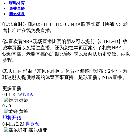
咪咕体育
免费直播
腾讯体育
①.北京时时间2025-11-11 11:30，NBA联赛比赛【快船 VS 老
鹰】准时在线免费直播。
②.喜欢看NBA现场直播比赛的朋友可以提前【CTRL+D】收
藏本页面以免错过直播。还为您在本页面索引了相关NBA、
快船直播、老鹰直播的近期比赛列表以及两队历史交锋、两队
赛程。
③.页面内容由『东风化雨网』体育小编整理发布；24小时为
球迷朋友提供最新的体育赛事直播、足球直播，NBA直播。
更多直播
04-11
4:19
NBA
雄鹿
0
-
0
黄蜂
即将开始
04-11
12:23
世欧预
塞尔维亚