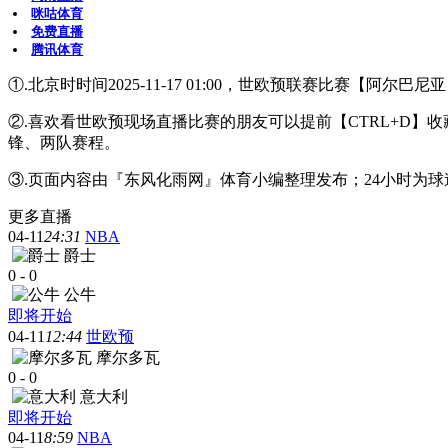
咪咕体育
免费直播
腾讯体育
①.北京时时间2025-11-17 01:00，世欧预联赛比赛【阿尔巴
②.喜欢看世欧预现场直播比赛的朋友可以提前【CTRL+D
锋、两队赛程。
③.页面内容由『东风化雨网』体育小编整理发布；24小时为
更多直播
04-11
24:31
NBA
爵士
0
-
0
公牛
即将开始
04-11
12:44
世欧预
摩尔多瓦
0
-
0
意大利
即将开始
04-11
8:59
NBA