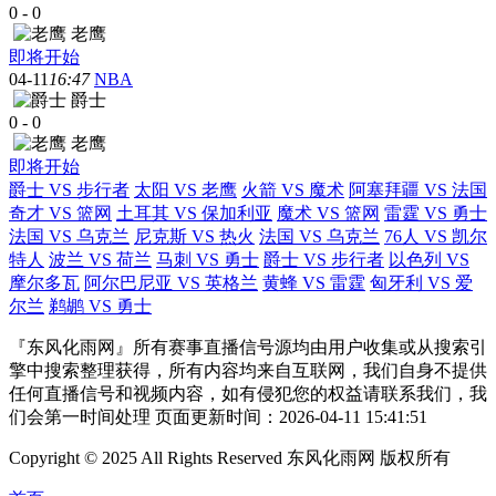
0
-
0
老鹰
即将开始
04-11
16:47
NBA
爵士
0
-
0
老鹰
即将开始
爵士 VS 步行者
太阳 VS 老鹰
火箭 VS 魔术
阿塞拜疆 VS 法国
奇才 VS 篮网
土耳其 VS 保加利亚
魔术 VS 篮网
雷霆 VS 勇士
法国 VS 乌克兰
尼克斯 VS 热火
法国 VS 乌克兰
76人 VS 凯尔
特人
波兰 VS 荷兰
马刺 VS 勇士
爵士 VS 步行者
以色列 VS
摩尔多瓦
阿尔巴尼亚 VS 英格兰
黄蜂 VS 雷霆
匈牙利 VS 爱
尔兰
鹈鹕 VS 勇士
『东风化雨网』所有赛事直播信号源均由用户收集或从搜索引
擎中搜索整理获得，所有内容均来自互联网，我们自身不提供
任何直播信号和视频内容，如有侵犯您的权益请联系我们，我
们会第一时间处理 页面更新时间：2026-04-11 15:41:51
Copyright © 2025 All Rights Reserved 东风化雨网 版权所有